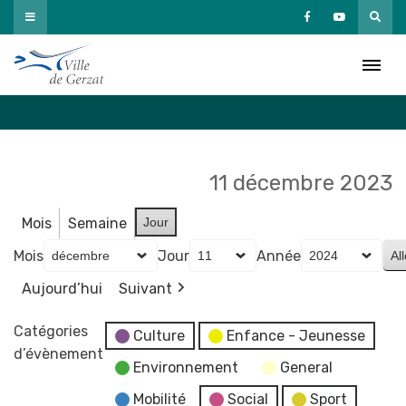
Passer
au
Agenda
contenu
Accueil
»
Agenda
11 décembre 2023
Mois
Semaine
Jour
Mois
Jour
Année
Aujourd’hui
Suivant
Catégories
Culture
Enfance - Jeunesse
d’évènement
Environnement
General
Mobilité
Social
Sport