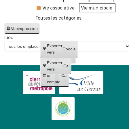
Vie associative
Vie municipale
Toutes les catégories
Vue
impression
Lieu
Créer
Exporter
Google
un
vers
Google
compte
Exporter
iCal
Créer
vers
un
iCal
compte