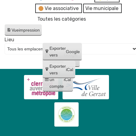
Vie associative
Vie municipale
Toutes les catégories
Vue
impression
Lieu
Créer
Exporter
Google
un
vers
Google
compte
Exporter
iCal
Créer
vers
un
iCal
compte