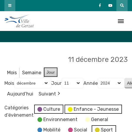
Passer
au
Agenda
contenu
Accueil
»
Agenda
11 décembre 2023
Mois
Semaine
Jour
Mois
Jour
Année
Aujourd’hui
Suivant
Catégories
Culture
Enfance - Jeunesse
d’évènement
Environnement
General
Mobilité
Social
Sport