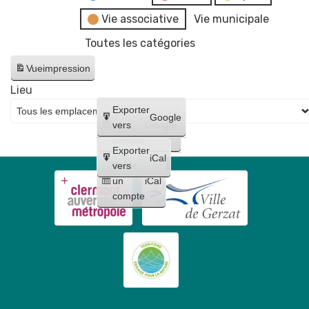
Vie associative
Vie municipale
Toutes les catégories
Vue
impression
Lieu
Créer
Exporter
Google
un
vers
Google
compte
Exporter
iCal
Créer
vers
un
iCal
compte