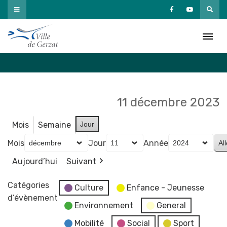
Passer
au
Agenda
contenu
Accueil
»
Agenda
11 décembre 2023
Mois
Semaine
Jour
Mois
Jour
Année
Aujourd’hui
Suivant
Catégories
Culture
Enfance - Jeunesse
d’évènement
Environnement
General
Mobilité
Social
Sport