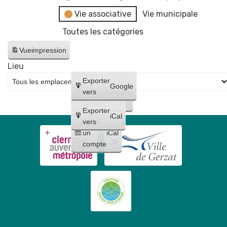
Vie associative
Vie municipale
Toutes les catégories
Vue
impression
Lieu
Créer
Exporter
Google
un
vers
Google
compte
Exporter
iCal
Créer
vers
un
iCal
compte