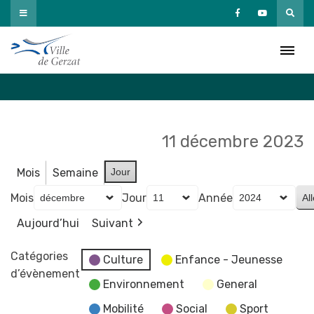
Passer
au
Agenda
contenu
Accueil
»
Agenda
11 décembre 2023
Mois
Semaine
Jour
Mois
Jour
Année
Aujourd’hui
Suivant
Catégories
Culture
Enfance - Jeunesse
d’évènement
Environnement
General
Mobilité
Social
Sport