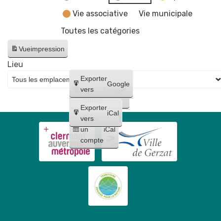
Vie associative
Vie municipale
Toutes les catégories
Vue
impression
Lieu
Créer
Exporter
Google
un
vers
Google
compte
Exporter
iCal
Créer
vers
un
iCal
compte