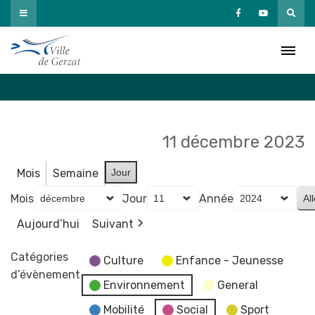
Passer
au
Agenda
contenu
Accueil
»
Agenda
11 décembre 2023
Mois
Semaine
Jour
Mois
Jour
Année
Aujourd’hui
Suivant
Catégories
Culture
Enfance - Jeunesse
d’évènement
Environnement
General
Mobilité
Social
Sport