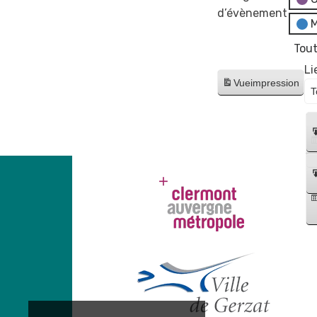
d’évènement
M
Tout
Li
Vue
impression