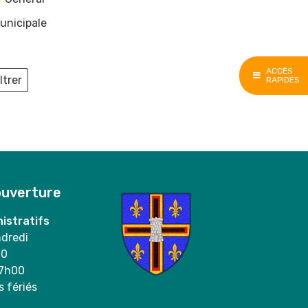
unicipale
ACCÈS
ltrer
RAPIDES
ieux
ouverture
istratifs
ndredi
00
17h00
s fériés