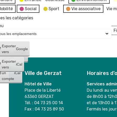
obilité
Social
Sport
Vie associative
Vie m
es les catégories
eu
Fi
L
Créer
Exporter
Google
un
vers
Google
compte
Exporter
iCal
Créer
vers
Ville de Gerzat
Horaires d’
un
iCal
compte
Hôtel de Ville
Services admin
Place de la Liberté
Du lundi au ve
63360 GERZAT
de 8h00 à 12h
Tél. : 04 73 25 00 14
et de 13h00 à 
Fax : 04 73 25 89 50
Fermés les jour