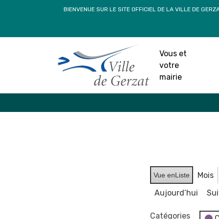
Passer
BIENVENUE SUR LE SITE OFFICIEL DE LA VILLE DE GERZ
au
contenu
Vous et
votre
mairie
Mois
Vue en
Liste
Aujourd’hui
Su
Catégories
C