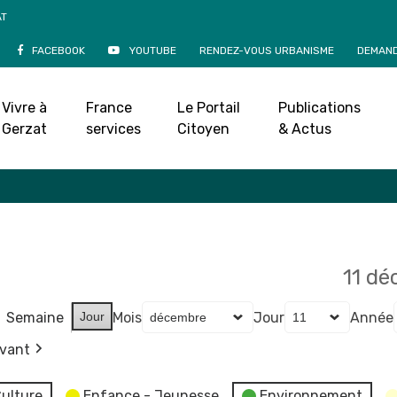
AT
FACEBOOK
YOUTUBE
RENDEZ-VOUS URBANISME
DEMAND
Agenda
Vivre à
France
Le Portail
Publications
Accueil
»
Agenda
Gerzat
services
Citoyen
& Actus
11 d
Semaine
Jour
Mois
Jour
Année
ivant
ulture
Enfance - Jeunesse
Environnement