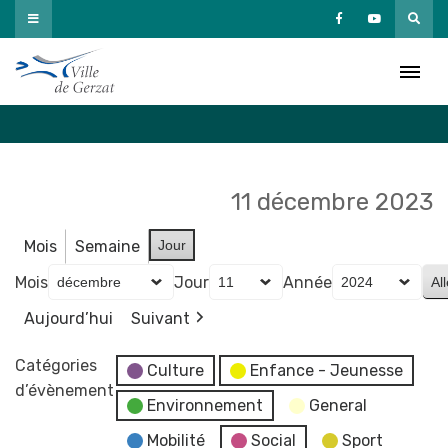
Passer
au
Agenda
contenu
Accueil
»
Agenda
11 décembre 2023
Mois
Semaine
Jour
Mois
Jour
Année
Aujourd’hui
Suivant
Catégories
Culture
Enfance - Jeunesse
d’évènement
Environnement
General
Mobilité
Social
Sport