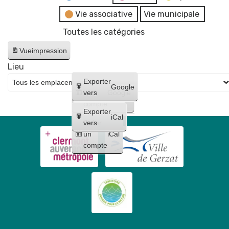
Vie associative
Vie municipale
Toutes les catégories
Vue
impression
Lieu
Créer
Exporter
Google
un
vers
Google
compte
Exporter
iCal
Créer
vers
un
iCal
compte