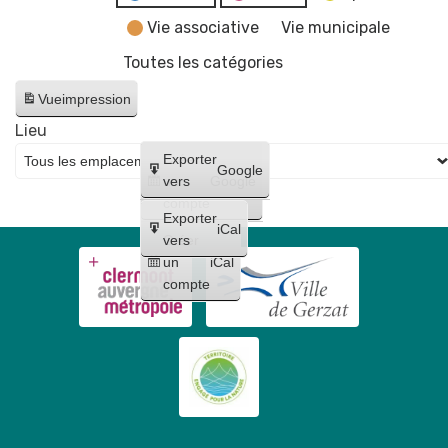
Vie associative
Vie municipale
Toutes les catégories
Vue
impression
Lieu
Créer
Exporter
Google
un
vers
Google
compte
Exporter
iCal
Créer
vers
un
iCal
compte