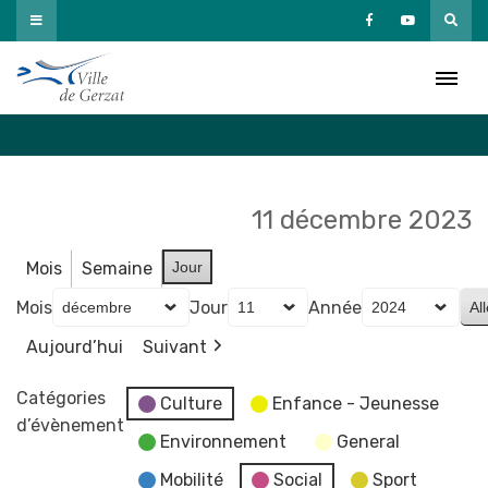
Passer
au
Agenda
contenu
Accueil
»
Agenda
11 décembre 2023
Mois
Semaine
Jour
Mois
Jour
Année
Aujourd’hui
Suivant
Catégories
Culture
Enfance - Jeunesse
d’évènement
Environnement
General
Mobilité
Social
Sport