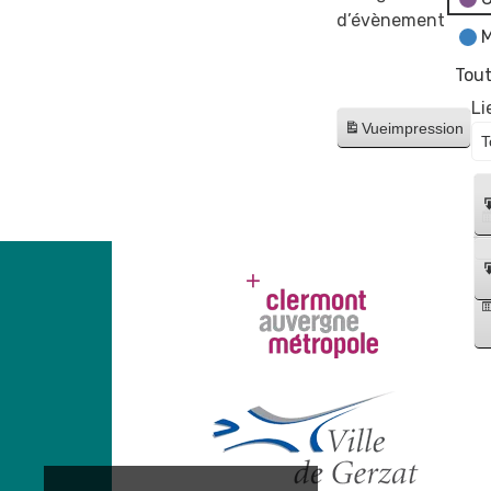
d’évènement
M
Tout
Li
Vue
impression