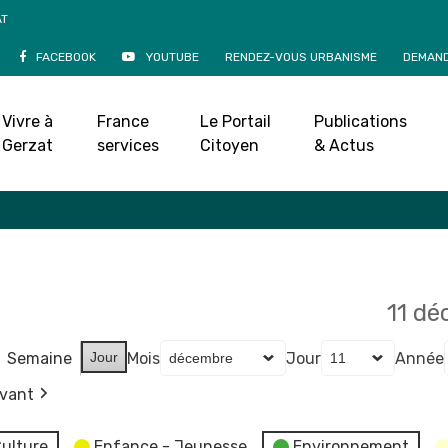
AT
FACEBOOK
YOUTUBE
RENDEZ-VOUS URBANISME
DEMAND
Agenda
Vivre à
France
Le Portail
Publications
Accueil
»
Agenda
Gerzat
services
Citoyen
& Actus
11 d
Semaine
Jour
Mois
Jour
Année
ivant
ulture
Enfance - Jeunesse
Environnement