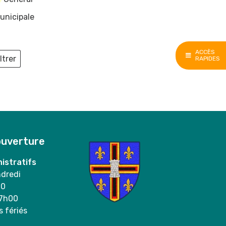
unicipale
ACCÈS
ltrer
RAPIDES
ieux
ouverture
istratifs
ndredi
00
17h00
s fériés