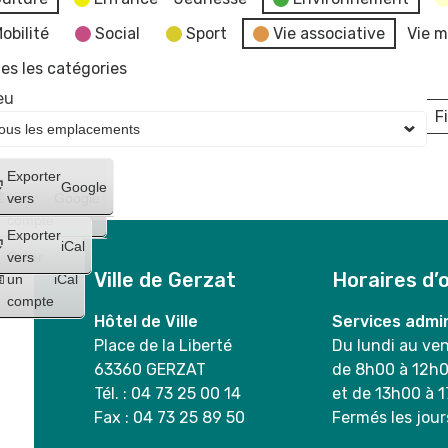
obilité
Social
Sport
Vie associative
Vie m
es les catégories
eu
Fi
L
Créer
Exporter
Google
un
vers
Google
compte
Exporter
iCal
Créer
vers
Ville de Gerzat
Horaires d’
un
iCal
compte
Hôtel de Ville
Services admin
Place de la Liberté
Du lundi au ve
63360 GERZAT
de 8h00 à 12h
Tél. : 04 73 25 00 14
et de 13h00 à 
Fax : 04 73 25 89 50
Fermés les jour