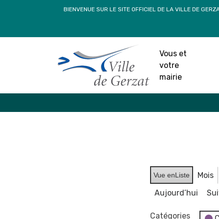
Passer
BIENVENUE SUR LE SITE OFFICIEL DE LA VILLE DE GERZ
au
contenu
Vous et
votre
mairie
Mois
Vue en
Liste
Aujourd’hui
Su
Catégories
C