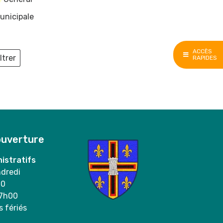
unicipale
ACCÈS
ltrer
RAPIDES
ieux
ouverture
istratifs
ndredi
00
17h00
s fériés