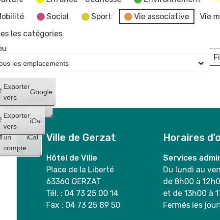
obilité
Social
Sport
Vie associative
Vie m
es les catégories
eu
Fi
L
Créer
Exporter
Google
un
vers
Google
compte
Exporter
iCal
Créer
vers
Ville de Gerzat
Horaires d’
un
iCal
compte
Hôtel de Ville
Services admin
Place de la Liberté
Du lundi au ve
63360 GERZAT
de 8h00 à 12h
Tél. : 04 73 25 00 14
et de 13h00 à 
Fax : 04 73 25 89 50
Fermés les jour