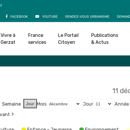
AT
FACEBOOK
YOUTUBE
RENDEZ-VOUS URBANISME
DEMAND
Agenda
Vivre à
France
Le Portail
Publications
Accueil
»
Agenda
Gerzat
services
Citoyen
& Actus
11 d
Semaine
Jour
Mois
Jour
Année
ivant
ulture
Enfance - Jeunesse
Environnement