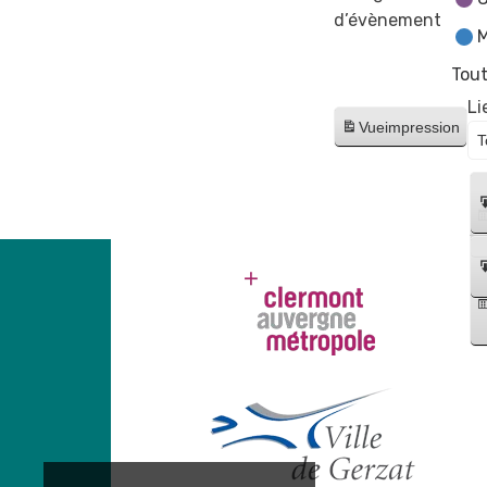
d’évènement
M
Tout
Li
Vue
impression