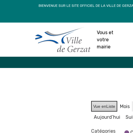
Passer
BIENVENUE SUR LE SITE OFFICIEL DE LA VILLE DE GERZ
au
contenu
Vous et
votre
mairie
Mois
Vue en
Liste
Aujourd’hui
Su
Catégories
C