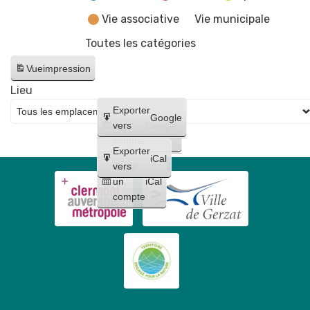
Vie associative
Vie municipale
Toutes les catégories
Vue
impression
Lieu
Créer
Exporter
Google
un
vers
Google
compte
Exporter
iCal
Créer
vers
un
iCal
compte