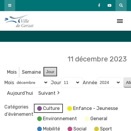
Passer
au
Agenda
contenu
Accueil
»
Agenda
11 décembre 2023
Mois
Semaine
Jour
Mois
Jour
Année
Aujourd’hui
Suivant
Catégories
Culture
Enfance - Jeunesse
d’évènement
Environnement
General
Mobilité
Social
Sport