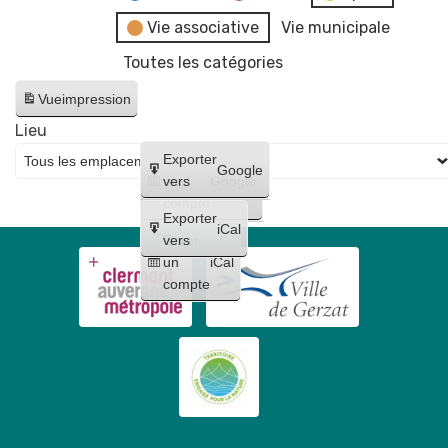
Vie associative
Vie municipale
Toutes les catégories
Vue
impression
Lieu
Créer
Exporter
Google
un
vers
Google
compte
Exporter
iCal
Créer
vers
un
iCal
compte