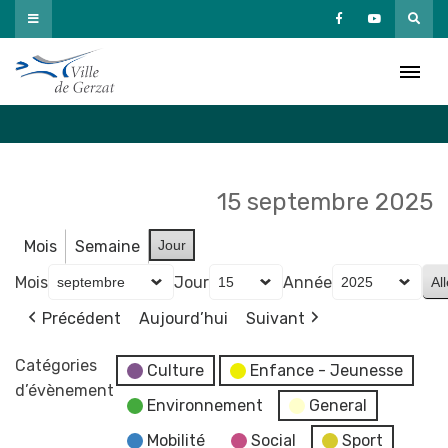
Passer
au
Agenda
contenu
Accueil
»
Agenda
15 septembre 2025
Mois
Semaine
Jour
Mois
Jour
Année
Précédent
Aujourd’hui
Suivant
Catégories
Culture
Enfance - Jeunesse
d’évènement
Environnement
General
Mobilité
Social
Sport