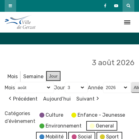
Passer
au
Agenda
contenu
Accueil
»
Agenda
3 août 2026
Mois
Semaine
Jour
Mois
Jour
Année
Précédent
Aujourd’hui
Suivant
Catégories
Culture
Enfance - Jeunesse
d’évènement
Environnement
General
Mobilité
Social
Sport