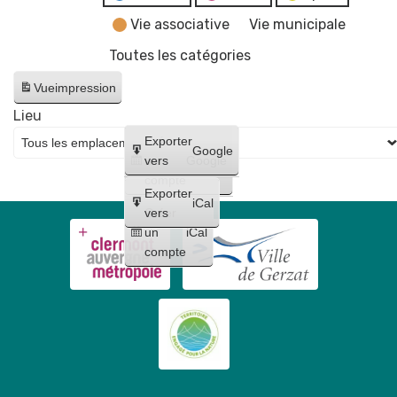
Vie associative
Vie municipale
Toutes les catégories
Vue
impression
Lieu
Créer
Exporter
Google
un
vers
Google
compte
Exporter
iCal
Créer
vers
un
iCal
compte