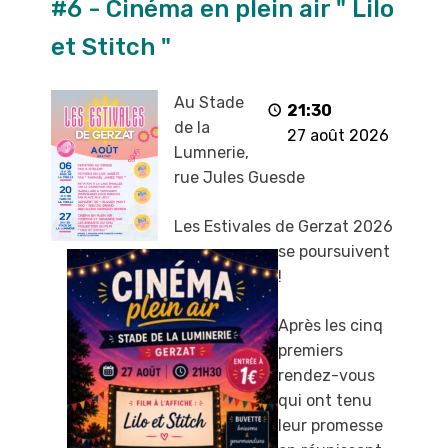
#6 - Cinéma en plein air " Lilo
2026
-
et Stitch "
Soirée
#6
Au Stade
-
21:30
de la
Cinéma
27 août 2026
Lumnerie,
en
rue Jules Guesde
plein
air
Les Estivales de Gerzat 2026
"
se poursuivent
Lilo
!
et
Stitch
Après les cinq
"
premiers
rendez-vous
qui ont tenu
leur promesse