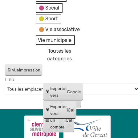
Social
Sport
Vie associative
Vie municipale
Toutes les
catégories
Vue
impression
Lieu
Créer
Exporter
Google
un
vers
Google
compte
Exporter
iCal
Créer
vers
un
iCal
compte