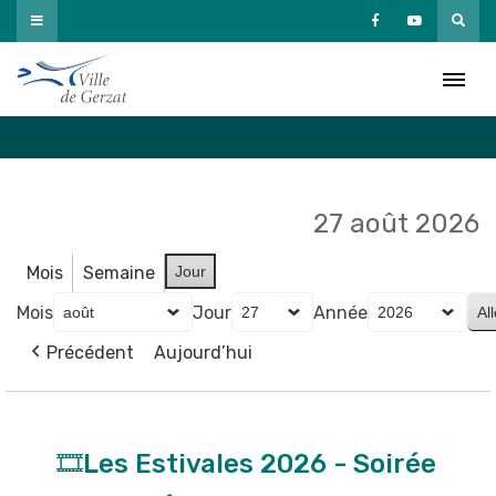
Passer
au
Agenda
contenu
Accueil
»
Agenda
27 août 2026
Mois
Semaine
Jour
Mois
Jour
Année
Précédent
Aujourd’hui
🎞️
Les
🎞️Les Estivales 2026 - Soirée
Estivales