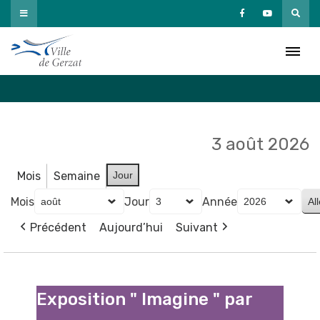
Passer
au
Agenda
contenu
Accueil
»
Agenda
3 août 2026
Mois
Semaine
Jour
Mois
Jour
Année
Précédent
Aujourd’hui
Suivant
Exposition
"
Exposition " Imagine " par
Imagine