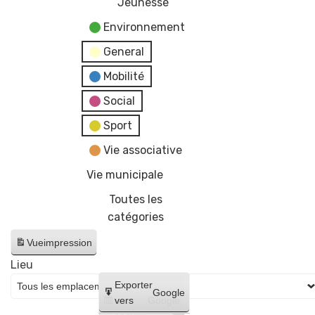
Jeunesse
Environnement
General
Mobilité
Social
Sport
Vie associative
Vie municipale
Toutes les
catégories
Vue
impression
Lieu
Créer
Exporter
Google
un
vers
Google