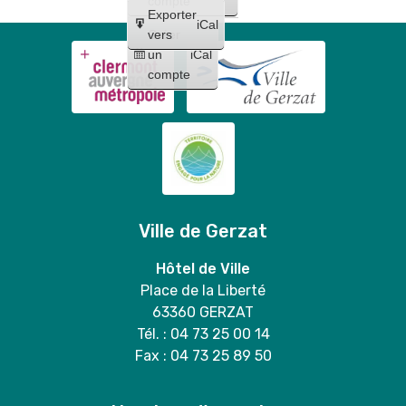
compte
Exporter
iCal
Créer
vers
un
iCal
compte
Ville de Gerzat
Hôtel de Ville
Place de la Liberté
63360 GERZAT
Tél. : 04 73 25 00 14
Fax : 04 73 25 89 50