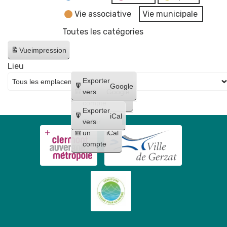
Vie associative
Vie municipale
Toutes les catégories
Vue
impression
Lieu
Créer
Exporter
Google
un
vers
Google
compte
Exporter
iCal
Créer
vers
un
iCal
compte