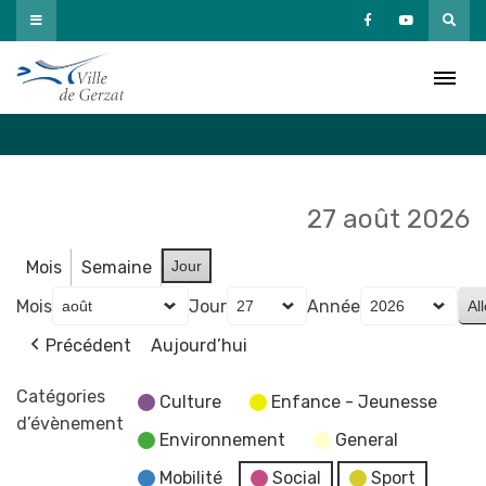
Passer
au
Agenda
contenu
Accueil
»
Agenda
27 août 2026
Mois
Semaine
Jour
Mois
Jour
Année
Précédent
Aujourd’hui
Catégories
Culture
Enfance - Jeunesse
d’évènement
Environnement
General
Mobilité
Social
Sport