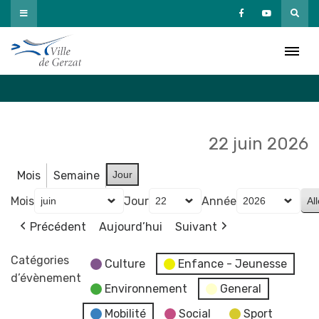
Passer
au
Agenda
contenu
Accueil
»
Agenda
22 juin 2026
Mois
Semaine
Jour
Mois
Jour
Année
Précédent
Aujourd’hui
Suivant
Catégories
Culture
Enfance - Jeunesse
d’évènement
Environnement
General
Mobilité
Social
Sport