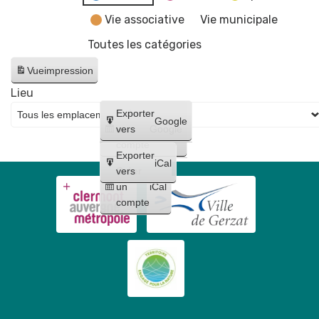
Vie associative
Vie municipale
Toutes les catégories
Vue
impression
Lieu
Créer
Exporter
Google
un
vers
Google
compte
Exporter
iCal
Créer
vers
un
iCal
compte