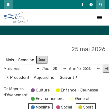
Passer
au
Agenda
contenu
Accueil
»
Agenda
25 mai 2026
Mois
Semaine
Jour
Mois
Jour
Année
Précédent
Aujourd’hui
Suivant
Catégories
Culture
Enfance - Jeunesse
d’évènement
Environnement
General
Mobilité
Social
Sport