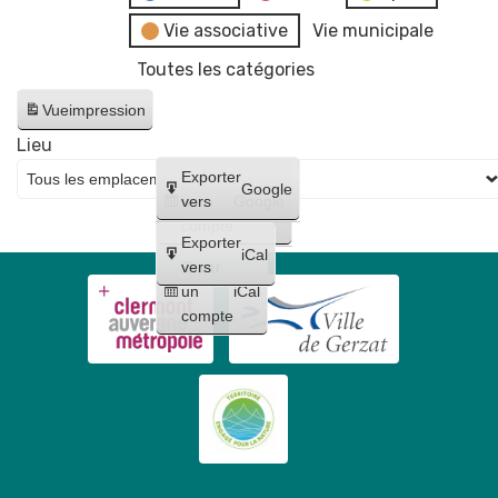
Vie associative
Vie municipale
Toutes les catégories
Vue
impression
Lieu
Créer
Exporter
Google
un
vers
Google
compte
Exporter
iCal
Créer
vers
un
iCal
compte