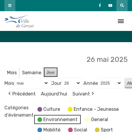
Passer
au
Agenda
contenu
Accueil
»
Agenda
26 mai 2025
Mois
Semaine
Jour
Mois
Jour
Année
Précédent
Aujourd’hui
Suivant
Catégories
Culture
Enfance - Jeunesse
d’évènement
Environnement
General
Mobilité
Social
Sport