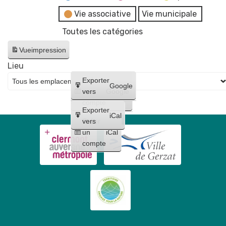
Vie associative
Vie municipale
Toutes les catégories
Vue
impression
Lieu
Créer
Exporter
Google
un
vers
Google
compte
Exporter
iCal
Créer
vers
un
iCal
compte