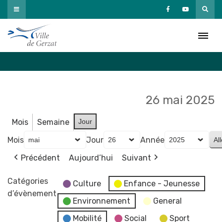
Passer
au
Agenda
contenu
Accueil
»
Agenda
26 mai 2025
Mois
Semaine
Jour
Mois
Jour
Année
Précédent
Aujourd’hui
Suivant
Catégories
Culture
Enfance - Jeunesse
d’évènement
Environnement
General
Mobilité
Social
Sport