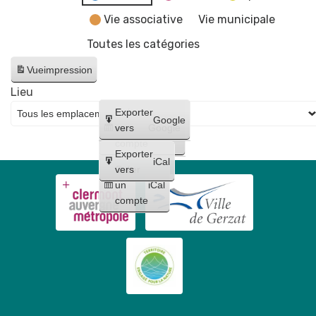
Vie associative
Vie municipale
Toutes les catégories
Vue
impression
Lieu
Créer
Exporter
Google
un
vers
Google
compte
Exporter
iCal
Créer
vers
un
iCal
compte