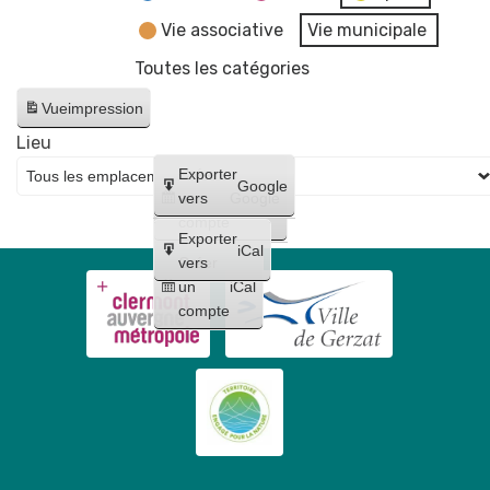
Vie associative
Vie municipale
Toutes les catégories
Vue
impression
Lieu
Créer
Exporter
Google
un
vers
Google
compte
Exporter
iCal
Créer
vers
un
iCal
compte