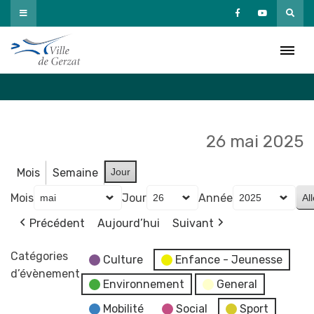
Passer
au
Agenda
contenu
Accueil
»
Agenda
26 mai 2025
Mois
Semaine
Jour
Mois
Jour
Année
Précédent
Aujourd’hui
Suivant
Catégories
Culture
Enfance - Jeunesse
d’évènement
Environnement
General
Mobilité
Social
Sport