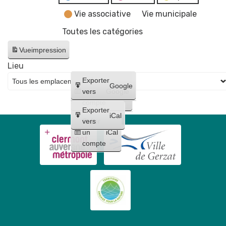
Vie associative
Vie municipale
Toutes les catégories
Vue
impression
Lieu
Créer
Exporter
Google
un
vers
Google
compte
Exporter
iCal
Créer
vers
un
iCal
compte