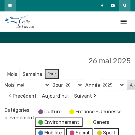
Passer
au
Agenda
contenu
Accueil
»
Agenda
26 mai 2025
Mois
Semaine
Jour
Mois
Jour
Année
Précédent
Aujourd’hui
Suivant
Catégories
Culture
Enfance - Jeunesse
d’évènement
Environnement
General
Mobilité
Social
Sport