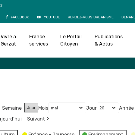
AT
FACEBOOK
YOUTUBE
RENDEZ-VOUS URBANISME
DEMAND
Agenda
Vivre à
France
Le Portail
Publications
Accueil
»
Agenda
Gerzat
services
Citoyen
& Actus
Semaine
Jour
Mois
Jour
Année
jourd’hui
Suivant
ulture
Enfance - Jeunesse
Environnement