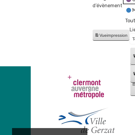
d’évènement
M
Tout
Li
Vue
impression