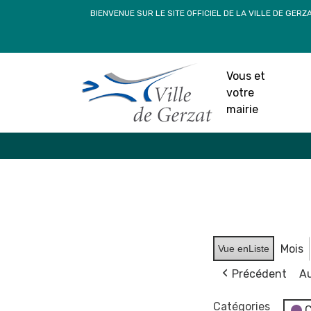
Passer
BIENVENUE SUR LE SITE OFFICIEL DE LA VILLE DE GERZ
au
contenu
Vous et
votre
mairie
Mois
Vue en
Liste
Précédent
Au
Catégories
C