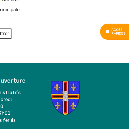
unicipale
ACCÈS
ltrer
RAPIDES
ieux
ouverture
istratifs
ndredi
00
17h00
s fériés