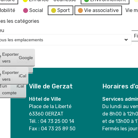
obilité
Social
Sport
Vie associative
Vie m
es les catégories
eu
Fi
L
Créer
Exporter
Google
un
vers
Google
compte
Exporter
iCal
Créer
vers
Ville de Gerzat
Horaires d’
un
iCal
compte
Hôtel de Ville
Services admin
Place de la Liberté
Du lundi au ve
63360 GERZAT
de 8h00 à 12h
Tél. : 04 73 25 00 14
et de 13h00 à 
Fax : 04 73 25 89 50
Fermés les jour