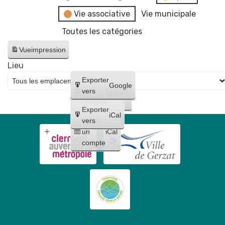
Vie associative
Vie municipale
Toutes les catégories
Vue
impression
Lieu
Créer
Exporter
Google
un
vers
Google
compte
Exporter
iCal
Créer
vers
un
iCal
compte