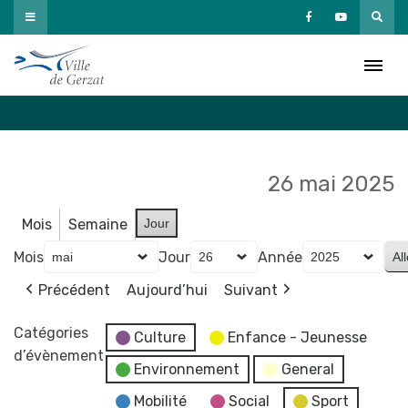
Passer
au
Agenda
contenu
Accueil
»
Agenda
26 mai 2025
Mois
Semaine
Jour
Mois
Jour
Année
Précédent
Aujourd’hui
Suivant
Catégories
Culture
Enfance - Jeunesse
d’évènement
Environnement
General
Mobilité
Social
Sport