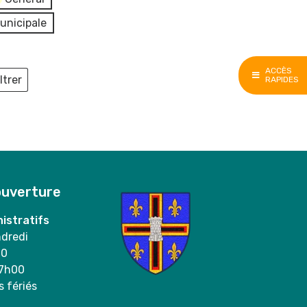
unicipale
ACCÈS
ltrer
RAPIDES
ieux
ouverture
istratifs
ndredi
00
17h00
s fériés