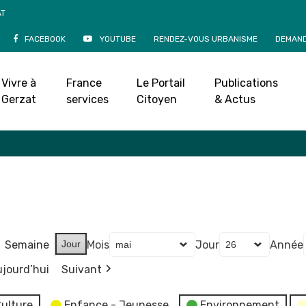
AT
FACEBOOK
YOUTUBE
RENDEZ-VOUS URBANISME
DEMAND
Agenda
Vivre à
France
Le Portail
Publications
Accueil
»
Agenda
Gerzat
services
Citoyen
& Actus
Semaine
Jour
Mois
Jour
Année
jourd’hui
Suivant
ulture
Enfance - Jeunesse
Environnement