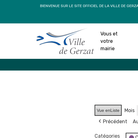
Passer
BIENVENUE SUR LE SITE OFFICIEL DE LA VILLE DE GERZ
au
contenu
Vous et
votre
mairie
Mois
Vue en
Liste
Précédent
Au
Catégories
C