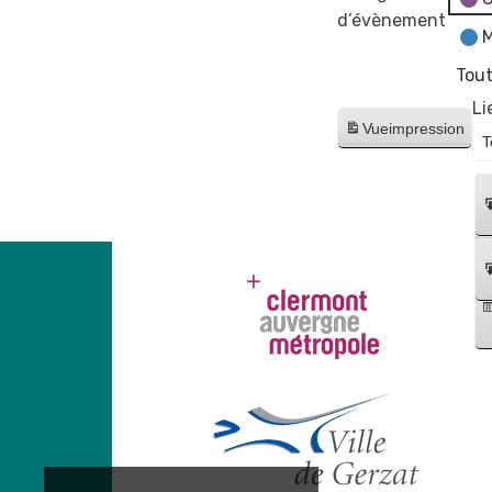
d’évènement
M
Tout
Li
Vue
impression