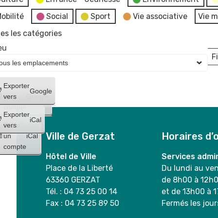
obilité
Social
Sport
Vie associative
Vie m
es les catégories
eu
Fi
L
Créer
Exporter
Google
un
vers
Google
compte
Exporter
iCal
Créer
vers
Ville de Gerzat
Horaires d’
un
iCal
compte
Hôtel de Ville
Services admin
Place de la Liberté
Du lundi au ve
63360 GERZAT
de 8h00 à 12h
Tél. : 04 73 25 00 14
et de 13h00 à 
Fax : 04 73 25 89 50
Fermés les jour