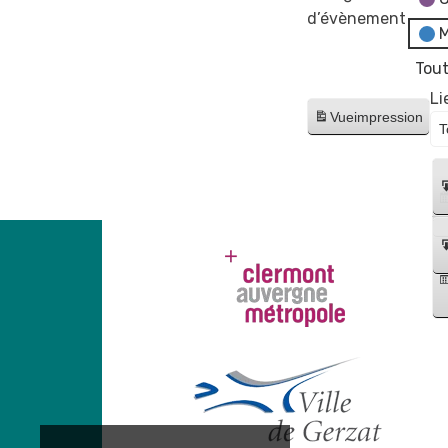
d’évènement
M
Tout
Li
Vue
impression