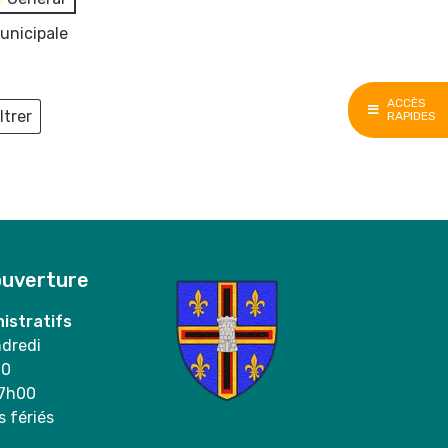
unicipale
ACCÈS
ltrer
RAPIDES
ieux
ouverture
istratifs
ndredi
00
17h00
s fériés