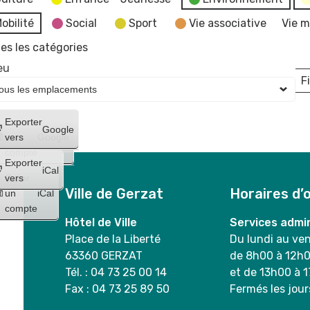
obilité
Social
Sport
Vie associative
Vie m
es les catégories
eu
Fi
L
Créer
Exporter
Google
un
vers
Google
compte
Exporter
iCal
Créer
vers
Ville de Gerzat
Horaires d’
un
iCal
compte
Hôtel de Ville
Services admin
Place de la Liberté
Du lundi au ve
63360 GERZAT
de 8h00 à 12h
Tél. : 04 73 25 00 14
et de 13h00 à 
Fax : 04 73 25 89 50
Fermés les jour