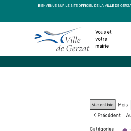
Passer
BIENVENUE SUR LE SITE OFFICIEL DE LA VILLE DE GERZ
au
contenu
Vous et
votre
mairie
Mois
Vue en
Liste
Précédent
Au
Catégories
C