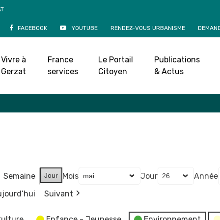
AT
FACEBOOK
YOUTUBE
RENDEZ-VOUS URBANISME
DEMAND
Agenda
Vivre à
France
Le Portail
Publications
Accueil
»
Agenda
Gerzat
services
Citoyen
& Actus
Semaine
Jour
Mois
Jour
Année
jourd’hui
Suivant
ulture
Enfance - Jeunesse
Environnement