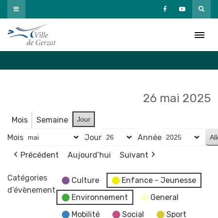
Passer
au
Agenda
contenu
Accueil
»
Agenda
26 mai 2025
Mois
Semaine
Jour
Mois
Jour
Année
Précédent
Aujourd’hui
Suivant
Catégories
Culture
Enfance - Jeunesse
d’évènement
Environnement
General
Mobilité
Social
Sport