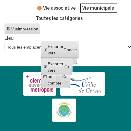
Vie associative
Vie municipale
Toutes les catégories
Vue
impression
Lieu
Créer
Exporter
Google
un
vers
Google
compte
Exporter
iCal
Créer
vers
un
iCal
compte