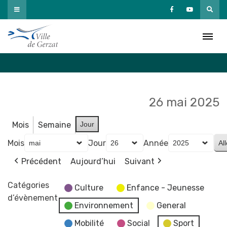
Passer
au
Agenda
contenu
Accueil
»
Agenda
26 mai 2025
Mois
Semaine
Jour
Mois
Jour
Année
Précédent
Aujourd’hui
Suivant
Catégories
Culture
Enfance - Jeunesse
d’évènement
Environnement
General
Mobilité
Social
Sport