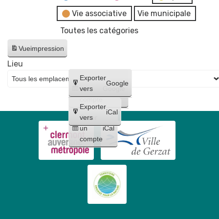
Vie associative
Vie municipale
Toutes les catégories
Vue
impression
Lieu
Créer
Exporter
Google
un
vers
Google
compte
Exporter
iCal
Créer
vers
un
iCal
compte