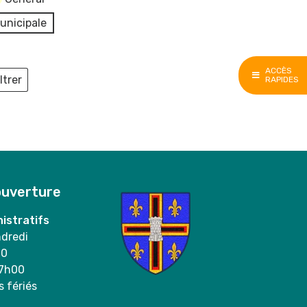
unicipale
ACCÈS
ltrer
RAPIDES
ieux
ouverture
istratifs
ndredi
00
17h00
s fériés