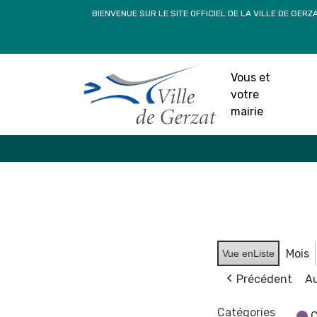
Passer
BIENVENUE SUR LE SITE OFFICIEL DE LA VILLE DE GERZ
au
contenu
Vous et
votre
mairie
Mois
Vue en
Liste
Précédent
Au
Catégories
C