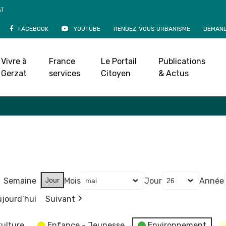
AT
FACEBOOK
YOUTUBE
RENDEZ-VOUS URBANISME
DEMAND
Agenda
Vivre à
France
Le Portail
Publications
Accueil
»
Agenda
Gerzat
services
Citoyen
& Actus
Semaine
Jour
Mois
Jour
Année
jourd’hui
Suivant
ulture
Enfance - Jeunesse
Environnement