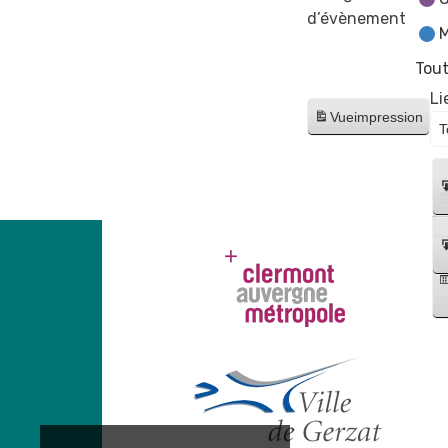
d’évènement
M
Tout
Li
Vue
impression