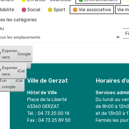
obilité
Social
Sport
Vie associative
Vie m
es les catégories
eu
Fi
L
Créer
Exporter
Google
un
vers
Google
compte
Exporter
iCal
Créer
vers
Ville de Gerzat
Horaires d’
un
iCal
compte
Hôtel de Ville
Services admin
Place de la Liberté
Du lundi au ve
63360 GERZAT
de 8h00 à 12h
Tél. : 04 73 25 00 14
et de 13h00 à 
Fax : 04 73 25 89 50
Fermés les jour