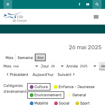
Passer
au
Agenda
contenu
Accueil
»
Agenda
26 mai 2025
Mois
Semaine
Jour
Mois
Jour
Année
Précédent
Aujourd’hui
Suivant
Catégories
Culture
Enfance - Jeunesse
d’évènement
Environnement
General
Mobilité
Social
Sport