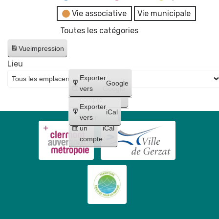
Vie associative
Vie municipale
Toutes les catégories
Vue
impression
Lieu
Créer
Exporter
Google
un
vers
Google
compte
Exporter
iCal
Créer
vers
un
iCal
compte