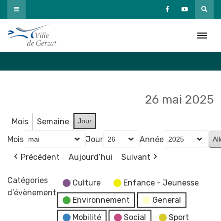
Passer
au
Agenda
contenu
Accueil
»
Agenda
26 mai 2025
Mois
Semaine
Jour
Mois
Jour
Année
Précédent
Aujourd’hui
Suivant
Catégories
Culture
Enfance - Jeunesse
d’évènement
Environnement
General
Mobilité
Social
Sport