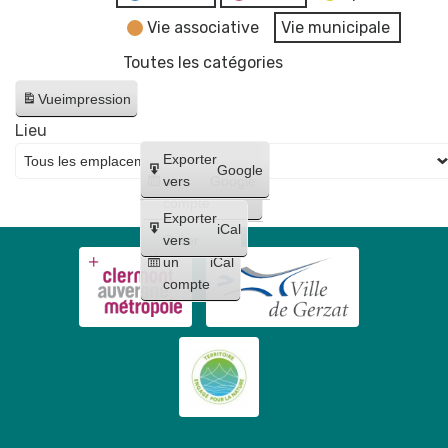
Vie associative
Vie municipale
Toutes les catégories
Vue
impression
Lieu
Créer
Exporter
Google
un
vers
Google
compte
Exporter
iCal
Créer
vers
un
iCal
compte