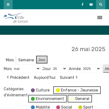
Passer
au
Agenda
contenu
Accueil
»
Agenda
26 mai 2025
Mois
Semaine
Jour
Mois
Jour
Année
Précédent
Aujourd’hui
Suivant
Catégories
Culture
Enfance - Jeunesse
d’évènement
Environnement
General
Mobilité
Social
Sport