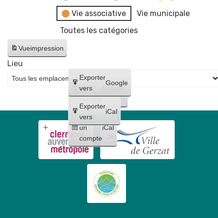
Vie associative
Vie municipale
Toutes les catégories
Vue
impression
Lieu
Créer
Exporter
Google
un
vers
Google
compte
Exporter
iCal
Créer
vers
un
iCal
compte