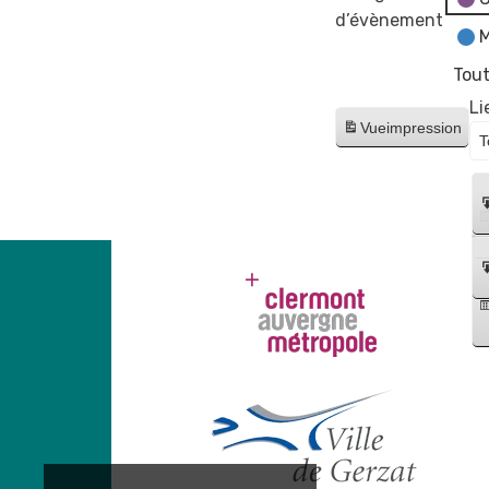
d’évènement
M
Tout
Li
Vue
impression