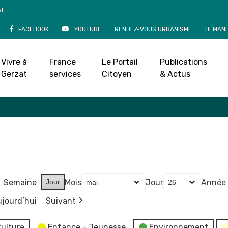
AT
FACEBOOK
YOUTUBE
RENDEZ-VOUS URBANISME
DEMAND
Agenda
Vivre à
France
Le Portail
Publications
Accueil
»
Agenda
Gerzat
services
Citoyen
& Actus
Semaine
Jour
Mois
Jour
Année
jourd’hui
Suivant
ulture
Enfance - Jeunesse
Environnement