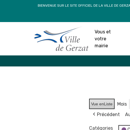
Passer
BIENVENUE SUR LE SITE OFFICIEL DE LA VILLE DE GERZ
au
contenu
Vous et
votre
mairie
Mois
Vue en
Liste
Précédent
Au
Catégories
C