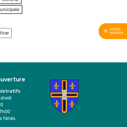
unicipale
ACCÈS
ltrer
RAPIDES
ieux
ouverture
istratifs
ndredi
00
17h00
s fériés