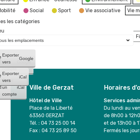
obilité
Social
Sport
Vie associative
Vie m
es les catégories
eu
Fi
L
Créer
Exporter
Google
un
vers
Google
compte
Exporter
iCal
Créer
vers
Ville de Gerzat
Horaires d’
un
iCal
compte
Hôtel de Ville
Services admin
Place de la Liberté
Du lundi au ve
63360 GERZAT
de 8h00 à 12h
Tél. : 04 73 25 00 14
et de 13h00 à 
Fax : 04 73 25 89 50
Fermés les jour