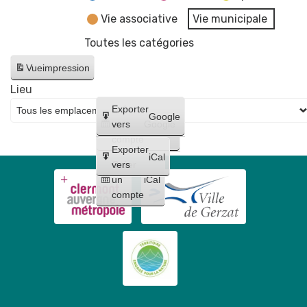
Vie associative
Vie municipale
Toutes les catégories
Vue
impression
Lieu
Créer
Exporter
Google
un
vers
Google
compte
Exporter
iCal
Créer
vers
un
iCal
compte