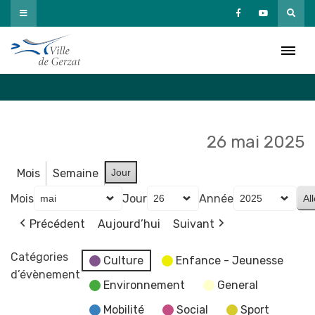
Passer
au
Agenda
contenu
Accueil
»
Agenda
26 mai 2025
Mois
Semaine
Jour
Mois
Jour
Année
Précédent
Aujourd’hui
Suivant
Catégories
Culture
Enfance - Jeunesse
d’évènement
Environnement
General
Mobilité
Social
Sport