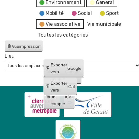
Environnement
General
Mobilité
Social
Sport
Vie associative
Vie municipale
Toutes les catégories
Vue
impression
Lieu
Créer
Exporter
Google
un
vers
Google
compte
Exporter
iCal
Créer
vers
un
iCal
compte