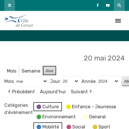
Passer
au
Agenda
contenu
Accueil
»
Agenda
20 mai 2024
Mois
Semaine
Jour
Mois
Jour
Année
Précédent
Aujourd’hui
Suivant
Catégories
Culture
Enfance - Jeunesse
d’évènement
Environnement
General
Mobilité
Social
Sport