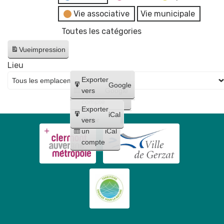
Vie associative
Vie municipale
Toutes les catégories
Vue
impression
Lieu
Créer
Exporter
Google
un
vers
Google
compte
Exporter
iCal
Créer
vers
un
iCal
compte