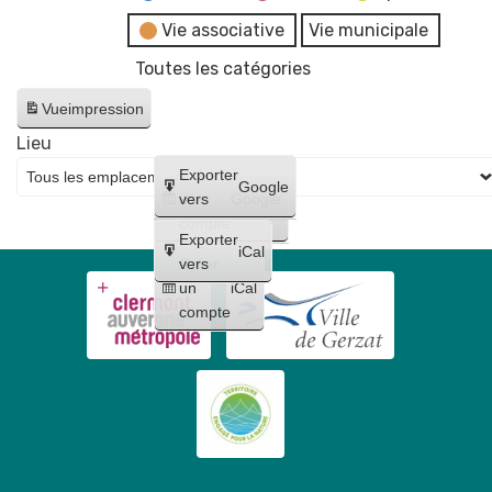
Vie associative
Vie municipale
Toutes les catégories
Vue
impression
Lieu
Créer
Exporter
Google
un
vers
Google
compte
Exporter
iCal
Créer
vers
un
iCal
compte