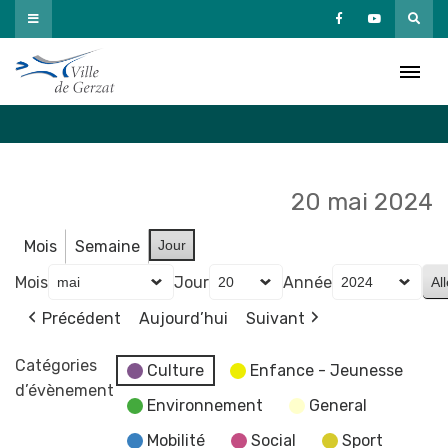
Passer
au
Agenda
contenu
Accueil
»
Agenda
20 mai 2024
Mois
Semaine
Jour
Mois
Jour
Année
Précédent
Aujourd’hui
Suivant
Catégories
Culture
Enfance - Jeunesse
d’évènement
Environnement
General
Mobilité
Social
Sport