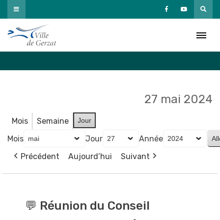
Passer
au
Agenda
contenu
Accueil
»
Agenda
27 mai 2024
Mois
Semaine
Jour
Mois
Jour
Année
Précédent
Aujourd’hui
Suivant
💬
Réunion
💬 Réunion du Conseil
du