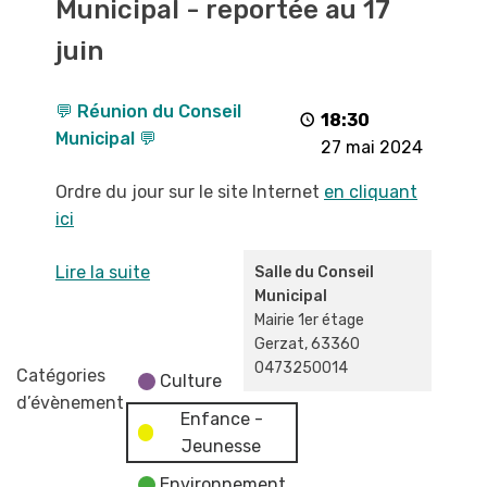
Municipal - reportée au 17
Conseil
Municipal
juin
-
reportée
💬 Réunion du Conseil
au
18:30
Municipal 💬
17
27 mai 2024
juin
Ordre du jour sur le site Internet
en cliquant
ici
Lire la suite
Salle du Conseil
Municipal
Mairie 1er étage
Gerzat
,
63360
0473250014
Catégories
Culture
d’évènement
Enfance -
Jeunesse
Environnement