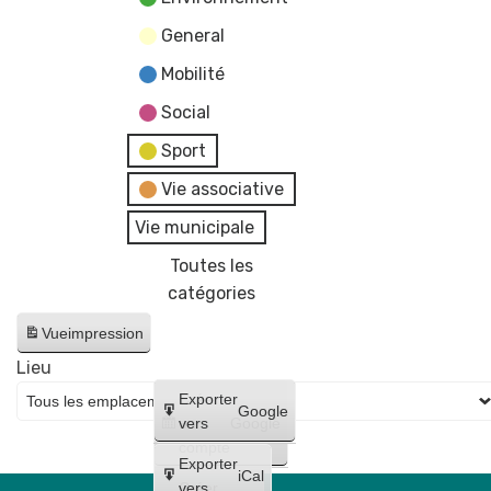
General
Mobilité
Social
Sport
Vie associative
Vie municipale
Toutes les
catégories
Vue
impression
Lieu
Créer
Exporter
Google
un
vers
Google
compte
Exporter
iCal
Créer
vers