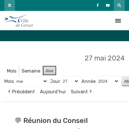
Passer
au
Agenda
contenu
Accueil
»
Agenda
27 mai 2024
Mois
Semaine
Jour
Mois
Jour
Année
Précédent
Aujourd’hui
Suivant
💬
Réunion
💬 Réunion du Conseil
du