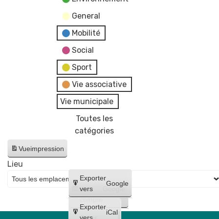
General
Mobilité
Social
Sport
Vie associative
Vie municipale
Toutes les
catégories
Vue
impression
Lieu
Créer
Exporter
Google
un
vers
Google
compte
Exporter
iCal
Créer
vers