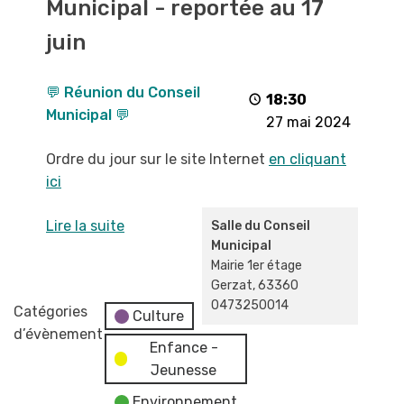
Municipal - reportée au 17
Conseil
Municipal
juin
-
reportée
💬 Réunion du Conseil
au
18:30
Municipal 💬
17
27 mai 2024
juin
Ordre du jour sur le site Internet
en cliquant
ici
Lire la suite
Salle du Conseil
Municipal
Mairie 1er étage
Gerzat
,
63360
0473250014
Catégories
Culture
d’évènement
Enfance -
Jeunesse
Environnement