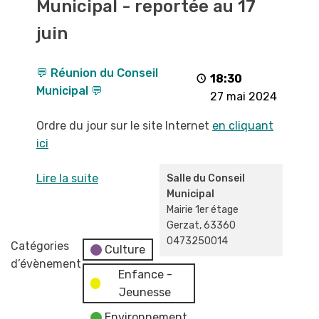
Municipal - reportée au 17
Conseil
Municipal
juin
-
reportée
💬 Réunion du Conseil
au
18:30
Municipal 💬
17
27 mai 2024
juin
Ordre du jour sur le site Internet
en cliquant
ici
Lire la suite
Salle du Conseil
Municipal
Mairie 1er étage
Gerzat
,
63360
0473250014
Catégories
Culture
d’évènement
Enfance -
Jeunesse
Environnement