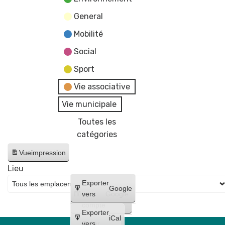
General
Mobilité
Social
Sport
Vie associative
Vie municipale
Toutes les
catégories
Vue
impression
Lieu
Créer
Exporter
Google
un
vers
Google
compte
Exporter
iCal
Créer
vers