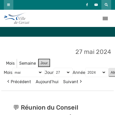
Passer
au
Agenda
contenu
Accueil
»
Agenda
27 mai 2024
Mois
Semaine
Jour
Mois
Jour
Année
Précédent
Aujourd’hui
Suivant
💬
Réunion
💬 Réunion du Conseil
du