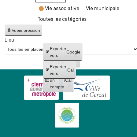
Vie associative
Vie municipale
Toutes les catégories
Vue
impression
Lieu
Créer
Exporter
Google
un
vers
Google
compte
Exporter
iCal
Créer
vers
un
iCal
compte