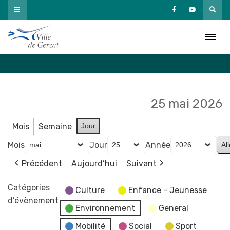
Passer
au
Agenda
contenu
Accueil
»
Agenda
25 mai 2026
Mois
Semaine
Jour
Mois
Jour
Année
Précédent
Aujourd’hui
Suivant
Catégories
Culture
Enfance - Jeunesse
d’évènement
Environnement
General
Mobilité
Social
Sport