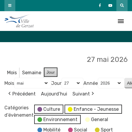
Passer
au
Agenda
contenu
Accueil
»
Agenda
27 mai 2026
Mois
Semaine
Jour
Mois
Jour
Année
Précédent
Aujourd’hui
Suivant
Catégories
Culture
Enfance - Jeunesse
d’évènement
Environnement
General
Mobilité
Social
Sport