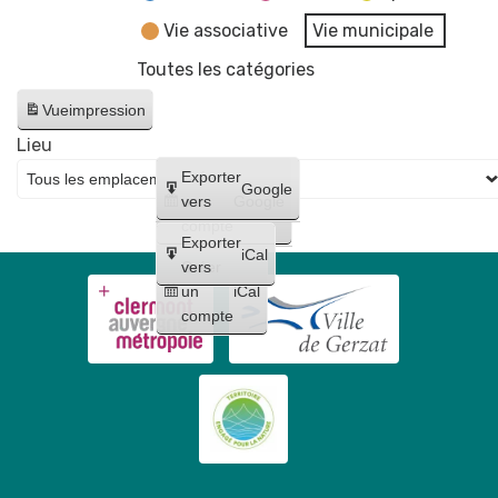
Vie associative
Vie municipale
Toutes les catégories
Vue
impression
Lieu
Créer
Exporter
Google
un
vers
Google
compte
Exporter
iCal
Créer
vers
un
iCal
compte