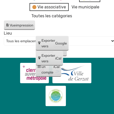
Vie associative
Vie municipale
Toutes les catégories
Vue
impression
Lieu
Créer
Exporter
Google
un
vers
Google
compte
Exporter
iCal
Créer
vers
un
iCal
compte