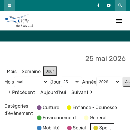
Passer
au
Agenda
contenu
Accueil
»
Agenda
25 mai 2026
Mois
Semaine
Jour
Mois
Jour
Année
Précédent
Aujourd’hui
Suivant
Catégories
Culture
Enfance - Jeunesse
d’évènement
Environnement
General
Mobilité
Social
Sport