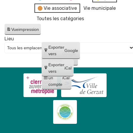
Vie associative
Vie municipale
Toutes les catégories
Vue
impression
Lieu
Créer
Exporter
Google
un
vers
Google
compte
Exporter
iCal
Créer
vers
un
iCal
compte