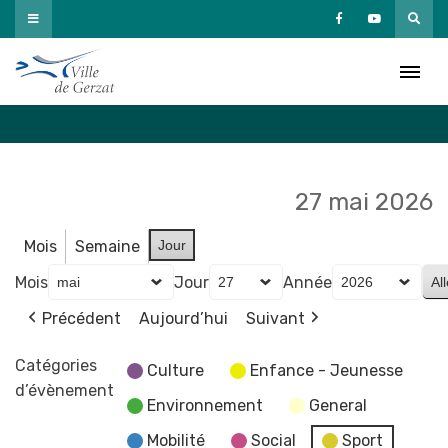
Passer
au
Agenda
contenu
Accueil
»
Agenda
27 mai 2026
Mois
Semaine
Jour
Mois
Jour
Année
Précédent
Aujourd’hui
Suivant
Catégories
Culture
Enfance - Jeunesse
d’évènement
Environnement
General
Mobilité
Social
Sport