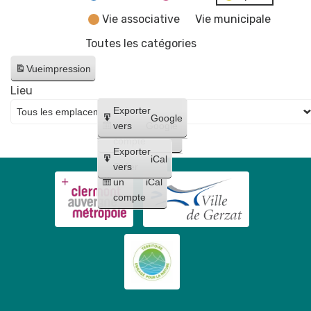
Vie associative
Vie municipale
Toutes les catégories
Vue
impression
Lieu
Créer
Exporter
Google
un
vers
Google
compte
Exporter
iCal
Créer
vers
un
iCal
compte