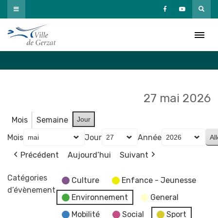
Passer
au
Agenda
contenu
Accueil
»
Agenda
27 mai 2026
Mois
Semaine
Jour
Mois
Jour
Année
Précédent
Aujourd’hui
Suivant
Catégories
Culture
Enfance - Jeunesse
d’évènement
Environnement
General
Mobilité
Social
Sport