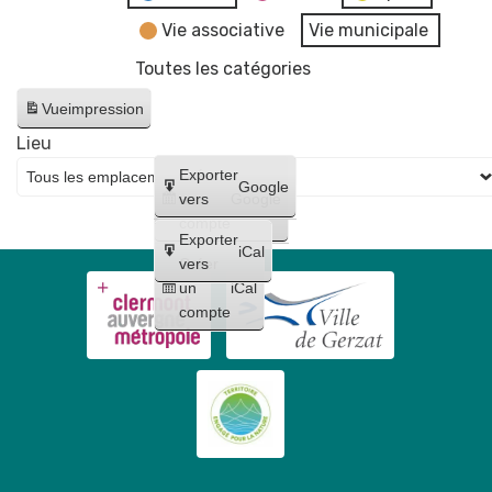
Vie associative
Vie municipale
Toutes les catégories
Vue
impression
Lieu
Créer
Exporter
Google
un
vers
Google
compte
Exporter
iCal
Créer
vers
un
iCal
compte