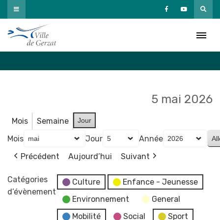
Passer
au
Agenda
contenu
Accueil
»
Agenda
5 mai 2026
Mois
Semaine
Jour
Mois
Jour
Année
Précédent
Aujourd’hui
Suivant
Catégories
Culture
Enfance - Jeunesse
d’évènement
Environnement
General
Mobilité
Social
Sport