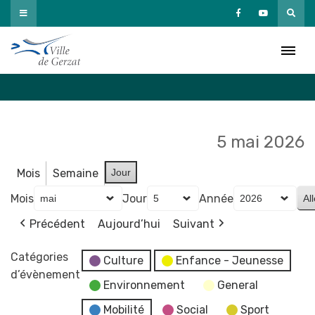
Passer
au
Agenda
contenu
Accueil
»
Agenda
5 mai 2026
Mois
Semaine
Jour
Mois
Jour
Année
Précédent
Aujourd’hui
Suivant
Catégories
Culture
Enfance - Jeunesse
d’évènement
Environnement
General
Mobilité
Social
Sport