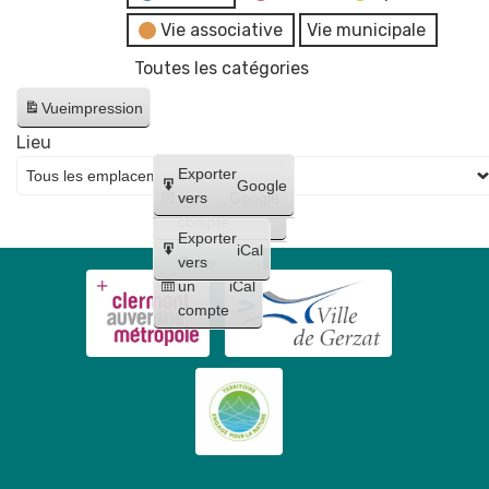
Vie associative
Vie municipale
Toutes les catégories
Vue
impression
Lieu
Créer
Exporter
Google
un
vers
Google
compte
Exporter
iCal
Créer
vers
un
iCal
compte