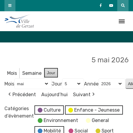
Passer
au
Agenda
contenu
Accueil
»
Agenda
5 mai 2026
Mois
Semaine
Jour
Mois
Jour
Année
Précédent
Aujourd’hui
Suivant
Catégories
Culture
Enfance - Jeunesse
d’évènement
Environnement
General
Mobilité
Social
Sport