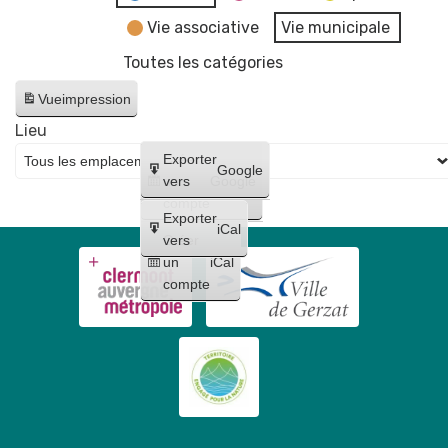
Vie associative
Vie municipale
Toutes les catégories
Vue
impression
Lieu
Créer
Exporter
Google
un
vers
Google
compte
Exporter
iCal
Créer
vers
un
iCal
compte