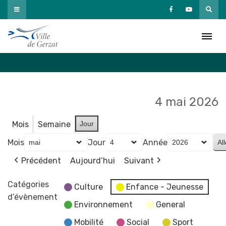
Passer
au
Agenda
contenu
Accueil
»
Agenda
4 mai 2026
Mois
Semaine
Jour
Mois
Jour
Année
Précédent
Aujourd’hui
Suivant
Catégories
Culture
Enfance - Jeunesse
d’évènement
Environnement
General
Mobilité
Social
Sport