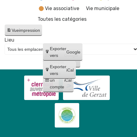
Vie associative
Vie municipale
Toutes les catégories
Vue
impression
Lieu
Créer
Exporter
Google
un
vers
Google
compte
Exporter
iCal
Créer
vers
un
iCal
compte